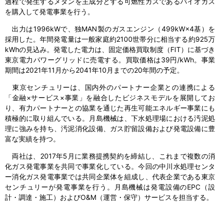
過程で発生するメタンを主成分とする可燃性ガスであるバイオガス
を購入して発電事業を行う。
出力は1996kWで、独MAN製のガスエンジン（499kW×4基）を
採用した。年間発電量は一般家庭約2100世帯分に相当する約925万
kWhの見込み。発電した電力は、固定価格買取制度（FIT）に基づき
東京電力パワーグリッドに売電する。買取価格は39円/kWh。事業
期間は2021年11月から2041年10月までの20年間の予定。
東京センチュリーは、国内外のパートナー企業との連携による
「金融×サービス×事業」を融合したビジネスモデルを展開してお
り、有力パートナーとの協業を通じた再生可能エネルギー事業にも
積極的に取り組んでいる。月島機械は、下水処理場における汚泥処
理に強みを持ち、汚泥消化設備、ガス貯留設備および発電設備に豊
富な実績を持つ。
両社は、2017年5月に業務提携契約を締結し、これまで複数の消
化ガス発電事業を共同で事業化している。今回の中川水処理センタ
ー消化ガス発電事業では共同企業体を組成し、代表企業である東京
センチュリーが発電事業を行う。月島機械は発電設備のEPC（設
計・調達・施工）およびO&M（運営・保守）サービスを担当する。