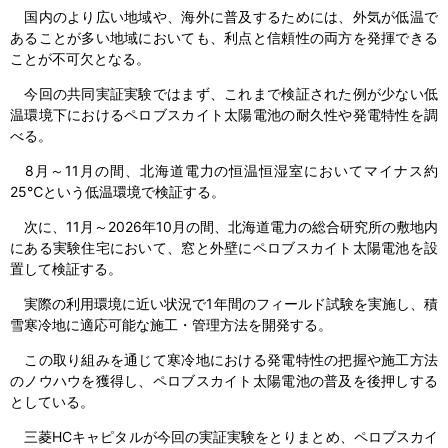
国内のより広い地域や、海外に普及するためには、外気が低温で
あることが多い地域においても、利点と信頼性の両方を発揮できる
ことが不可欠となる。
今回の共同実証実験ではまず、これまで検証された例が少ない低
温環境下におけるペロブスカイト太陽電池の耐久性や発電特性を調
べる。
8月～11月の間、北海道電力の恒温恒湿室においてマイナス約
25℃という低温環境で検証する。
次に、11月～2026年10月の間、北海道電力の総合研究所の敷地内
にある実験住宅において、窓と外壁にペロブスカイト太陽電池を設
置して検証する。
実際の利用環境に近い状況で1年間のフィールド試験を実施し、積
雪寒冷地に適応可能な施工・管理方法を開発する。
この取り組みを通じて寒冷地における発電特性の把握や施工方法
のノウハウを獲得し、ペロブスカイト太陽電池の普及を後押しする
としている。
三菱HCキャピタルが今回の実証実験をとりまとめ、ペロブスカイ